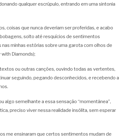
ndonando qualquer escrúpulo, entrando em uma sintonia
 coisas que nunca deveriam ser proferidas, e acabo
obagens, solto até resquícios de sentimentos
nas minhas estórias sobre uma garota com olhos de
y with Diamonds);
extos ou outras canções, ouvindo todas as vertentes,
inuar seguindo, pegando desconhecidos, e recebendo a
mos.
e, ou algo semelhante a essa sensação “momentânea”,
ca, preciso viver nessa realidade insólita, sem esperar
mpos me ensinaram que certos sentimentos mudam de