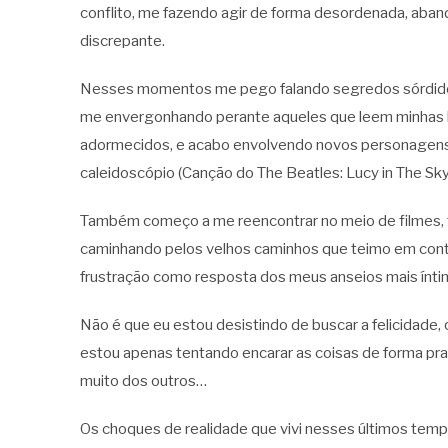
conflito, me fazendo agir de forma desordenada, aba
discrepante.
Nesses momentos me pego falando segredos sórdidos,
me envergonhando perante aqueles que leem minhas b
adormecidos, e acabo envolvendo novos personagens 
caleidoscópio (Canção do The Beatles: Lucy in The Sk
Também começo a me reencontrar no meio de filmes, t
caminhando pelos velhos caminhos que teimo em cont
frustração como resposta dos meus anseios mais ínti
Não é que eu estou desistindo de buscar a felicidad
estou apenas tentando encarar as coisas de forma prati
muito dos outros…
Os choques de realidade que vivi nesses últimos te