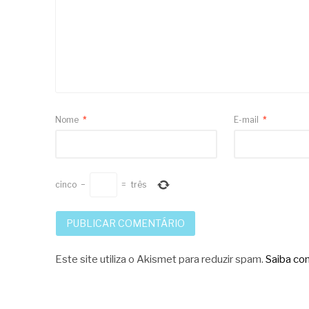
Nome
*
E-mail
*
cinco
−
=
três
Este site utiliza o Akismet para reduzir spam.
Saiba co