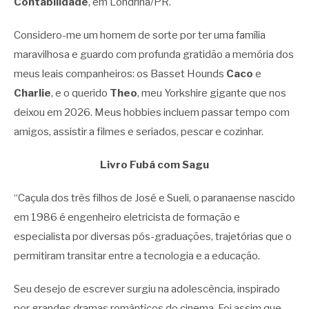
Contabilidade
, em Londrina/PR.
Considero-me um homem de sorte por ter uma família
maravilhosa e guardo com profunda gratidão a memória dos
meus leais companheiros: os Basset Hounds
Caco
e
Charlie
, e o querido
Theo
, meu Yorkshire gigante que nos
deixou em 2026. Meus hobbies incluem passar tempo com
amigos, assistir a filmes e seriados, pescar e cozinhar.
Livro Fubá com Sagu
“Caçula dos três filhos de José e Sueli, o paranaense nascido
em 1986 é engenheiro eletricista de formação e
especialista por diversas pós-graduações, trajetórias que o
permitiram transitar entre a tecnologia e a educação.
Seu desejo de escrever surgiu na adolescência, inspirado
por grandes dramas românticos do cinema. Foi assim que